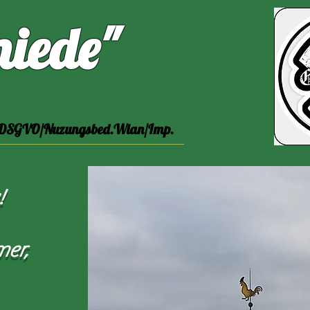
iede"
DSGVO/Nuzungsbed.Wlan/Imp.
!
mer,