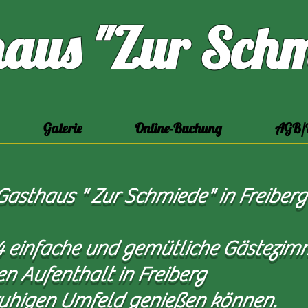
haus "Zur Schm
Galerie
Online-Buchung
AGB/
asthaus " Zur Schmiede" in Freiberg
4 einfache und gemütliche Gästezim
en Aufenthalt in Freiberg
ruhigen Umfeld genießen können.