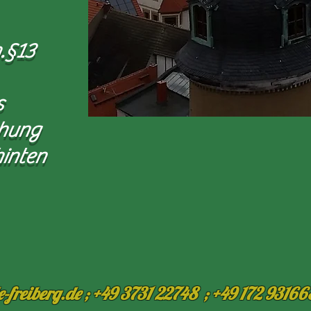
.§13
s
chung
hinten
freiberg.de ; +49 3731 22748 ; +49 172 93166