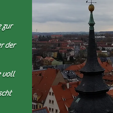
 zur
r der
 voll
scht